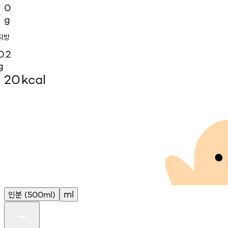
0
g
지방
0.2
g
20
kcal
인분
ml
(500ml)