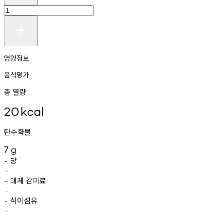
영양정보
음식평가
총 열량
20
kcal
탄수화물
7
g
당
-
-
대체
감미료
-
-
식이섬유
-
-