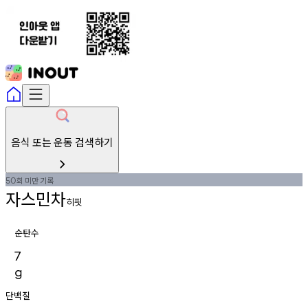
음식 또는 운동 검색하기
회
미만
기록
50
자스민차
히핏
순탄수
7
g
단백질