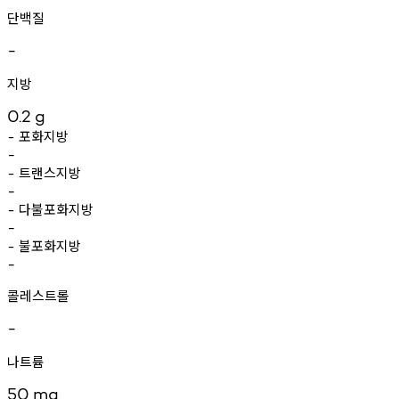
단백질
-
지방
0.2
g
포화지방
-
-
트랜스지방
-
-
다불포화지방
-
-
불포화지방
-
-
콜레스트롤
-
나트륨
50
mg