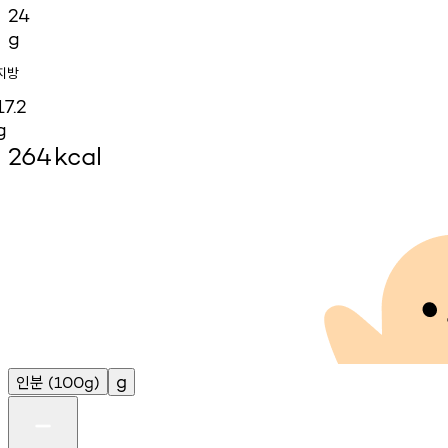
24
g
지방
17.2
g
264
kcal
인분
g
(100g)