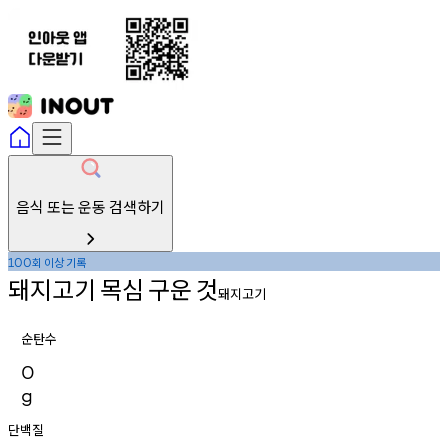
음식 또는 운동 검색하기
회
이상
기록
100
돼지고기
목심
구운
것
돼지고기
순탄수
0
g
단백질