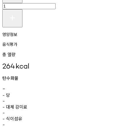
영양정보
음식평가
총 열량
264
kcal
탄수화물
-
당
-
-
대체
감미료
-
-
식이섬유
-
-