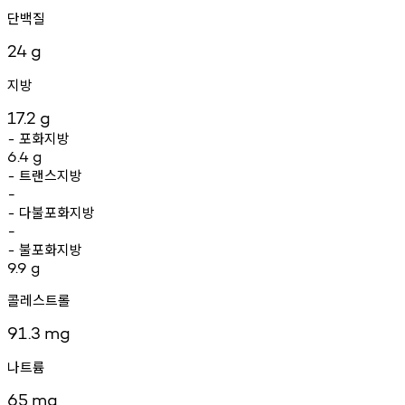
단백질
24
g
지방
17.2
g
포화지방
-
6.4
g
트랜스지방
-
-
다불포화지방
-
-
불포화지방
-
9.9
g
콜레스트롤
91.3
mg
나트륨
65
mg