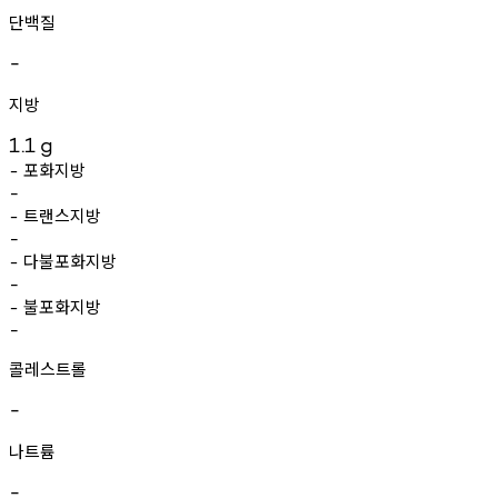
단백질
-
지방
1.1
g
포화지방
-
-
트랜스지방
-
-
다불포화지방
-
-
불포화지방
-
-
콜레스트롤
-
나트륨
-