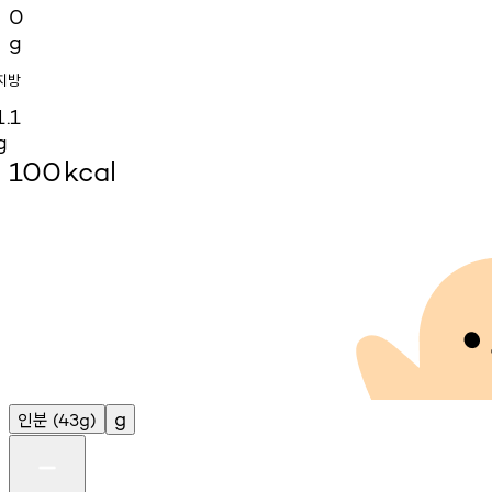
0
g
지방
1.1
g
100
kcal
인분
g
(43g)