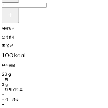
영양정보
음식평가
총 열량
100
kcal
탄수화물
23
g
당
-
3
g
대체
감미료
-
-
식이섬유
-
-