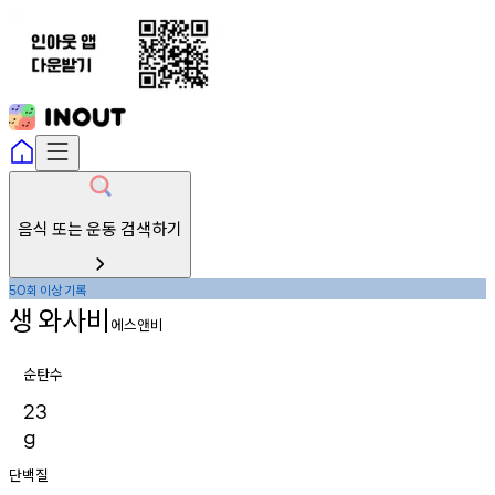
음식 또는 운동 검색하기
회
이상
기록
50
생
와사비
에스앤비
순탄수
23
g
단백질