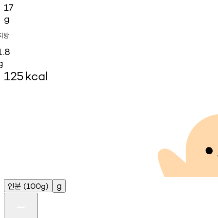
17
g
지방
1.8
g
125
kcal
인분
g
(100g)