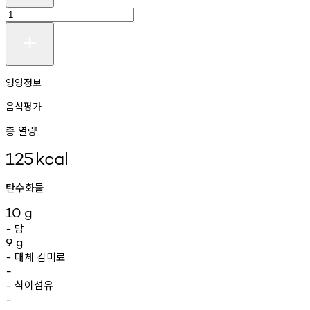
영양정보
음식평가
총 열량
125
kcal
탄수화물
10
g
당
-
9
g
대체
감미료
-
-
식이섬유
-
-