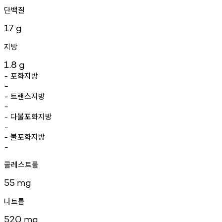
단백질
17
g
지방
1.8
g
포화지방
-
-
트랜스지방
-
-
다불포화지방
-
-
불포화지방
-
-
콜레스트롤
55
mg
나트륨
520
mg