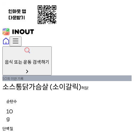
음식 또는 운동 검색하기
회
미만
기록
50
소스통닭가슴살
소이갈릭
(
)
허닭
순탄수
10
g
단백질