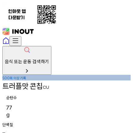
음식 또는 운동 검색하기
회
이상
기록
500
트러플맛
콘칩
CU
순탄수
77
g
단백질