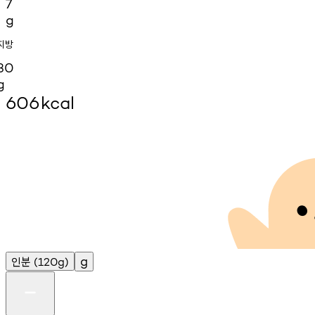
7
g
지방
30
g
606
kcal
인분
g
(120g)