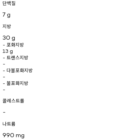
단백질
7
g
지방
30
g
포화지방
-
13
g
트랜스지방
-
-
다불포화지방
-
-
불포화지방
-
-
콜레스트롤
-
나트륨
990
mg