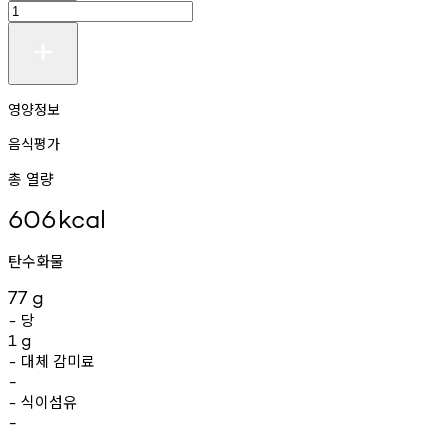
영양정보
음식평가
총 열량
606
kcal
탄수화물
77
g
당
-
1
g
대체
감미료
-
-
식이섬유
-
-