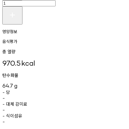
영양정보
음식평가
총 열량
970.5
kcal
탄수화물
64.7
g
당
-
-
대체
감미료
-
-
식이섬유
-
-