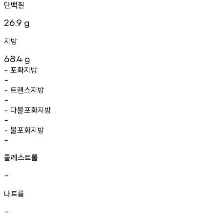
단백질
26.9
g
지방
68.4
g
포화지방
-
-
트랜스지방
-
-
다불포화지방
-
-
불포화지방
-
-
콜레스트롤
-
나트륨
-