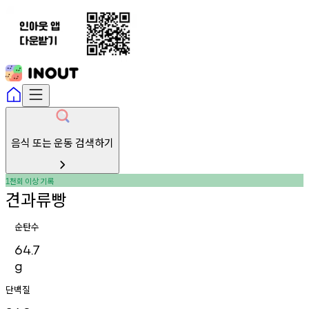
음식 또는 운동 검색하기
천회
이상
기록
1
견과류빵
순탄수
64.7
g
단백질