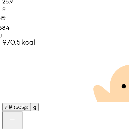
26.9
g
지방
68.4
g
970.5
kcal
인분
g
(505g)