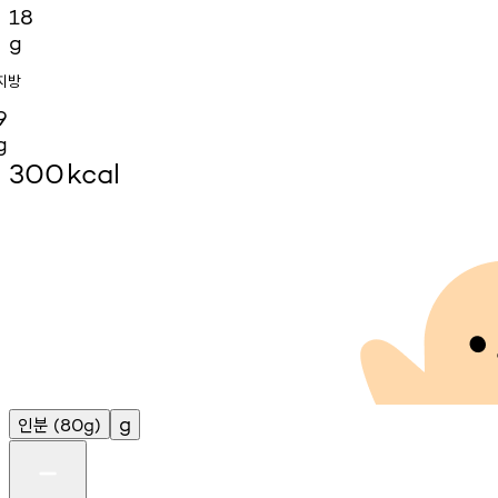
18
g
지방
9
g
300
kcal
인분
g
(80g)