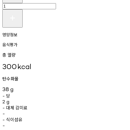
영양정보
음식평가
총 열량
300
kcal
탄수화물
38
g
당
-
2
g
대체
감미료
-
-
식이섬유
-
-