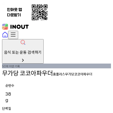
음식 또는 운동 검색하기
회
미만
기록
50
무가당
코코아파우더
홈플러스무가당코코아파우더
순탄수
38
g
단백질