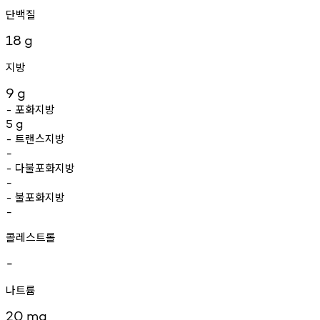
단백질
18
g
지방
9
g
포화지방
-
5
g
트랜스지방
-
-
다불포화지방
-
-
불포화지방
-
-
콜레스트롤
-
나트륨
20
mg