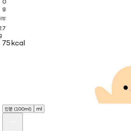
0
g
지방
2.7
g
75
kcal
인분
ml
(100ml)