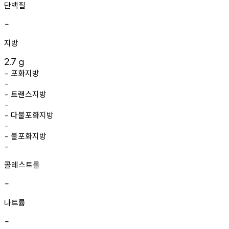
단백질
-
지방
2.7
g
포화지방
-
-
트랜스지방
-
-
다불포화지방
-
-
불포화지방
-
-
콜레스트롤
-
나트륨
-