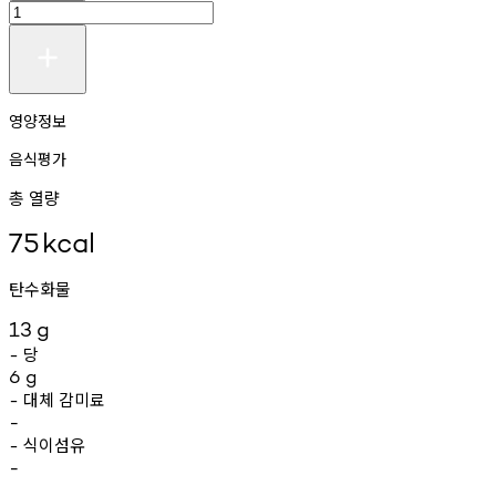
영양정보
음식평가
총 열량
75
kcal
탄수화물
13
g
당
-
6
g
대체
감미료
-
-
식이섬유
-
-