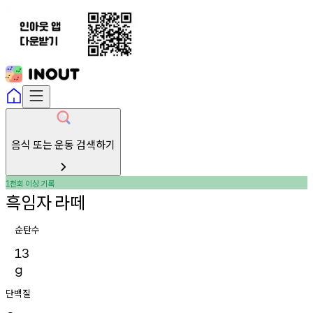
음식 또는 운동 검색하기
천회
이상
기록
1
흑임자
라떼
순탄수
13
g
단백질