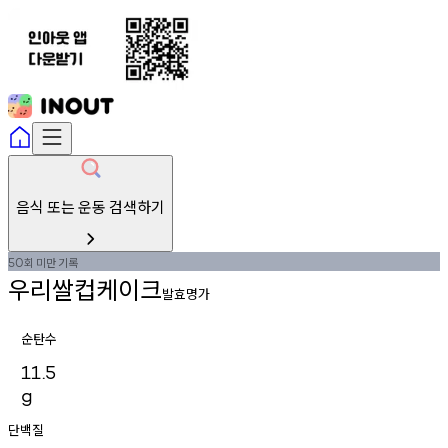
음식 또는 운동 검색하기
회
미만
기록
50
우리쌀컵케이크
발효명가
순탄수
11.5
g
단백질