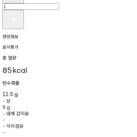
영양정보
음식평가
총 열량
85
kcal
탄수화물
11.5
g
당
-
5
g
대체
감미료
-
-
식이섬유
-
-