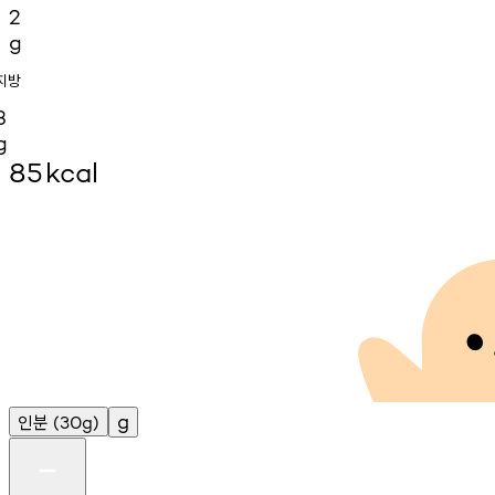
2
g
지방
3
g
85
kcal
인분
g
(30g)