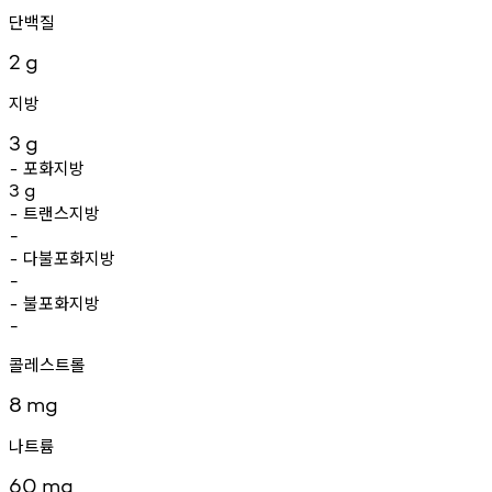
단백질
2
g
지방
3
g
포화지방
-
3
g
트랜스지방
-
-
다불포화지방
-
-
불포화지방
-
-
콜레스트롤
8
mg
나트륨
60
mg