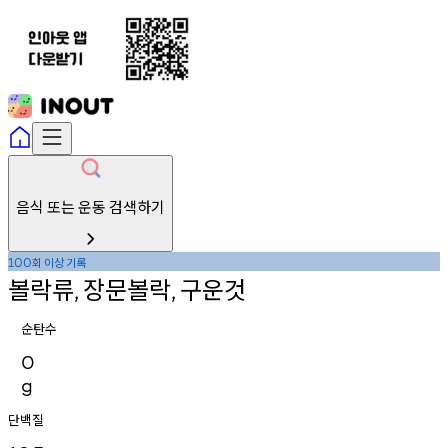
음식 또는 운동 검색하기
회
이상
기록
100
볼락류
장문볼락
구운것
,
,
순탄수
0
g
단백질