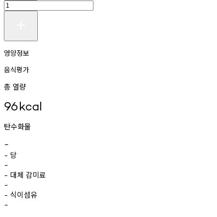
영양정보
음식평가
총 열량
96
kcal
탄수화물
-
당
-
-
대체
감미료
-
-
식이섬유
-
-