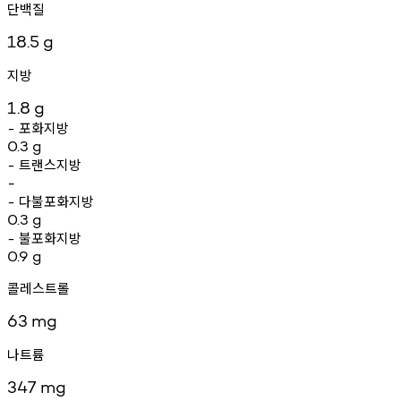
단백질
18.5
g
지방
1.8
g
포화지방
-
0.3
g
트랜스지방
-
-
다불포화지방
-
0.3
g
불포화지방
-
0.9
g
콜레스트롤
63
mg
나트륨
347
mg