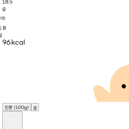
18.5
g
지방
1.8
g
96
kcal
인분
g
(100g)