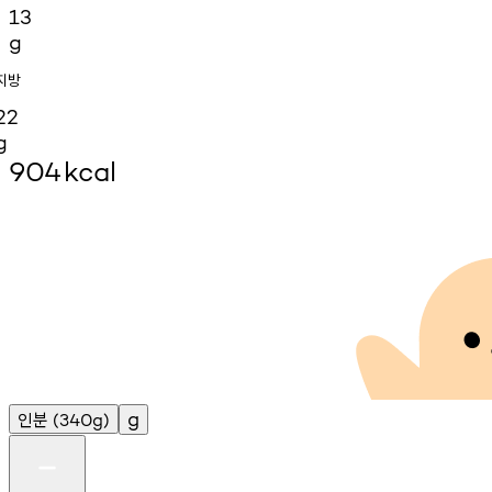
13
g
지방
22
g
904
kcal
인분
g
(340g)