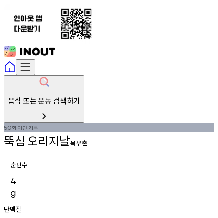
음식 또는 운동 검색하기
회
미만
기록
50
뚝심
오리지날
목우촌
순탄수
4
g
단백질