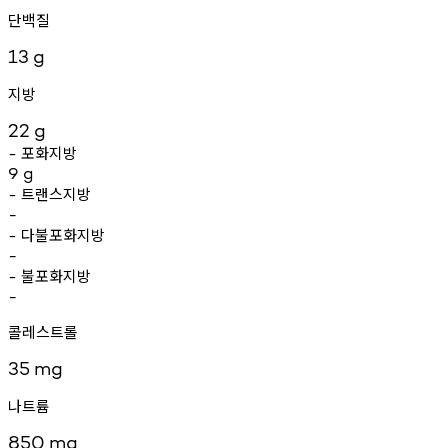
단백질
13
g
지방
22
g
포화지방
-
9
g
트랜스지방
-
-
다불포화지방
-
-
불포화지방
-
-
콜레스트롤
35
mg
나트륨
850
mg