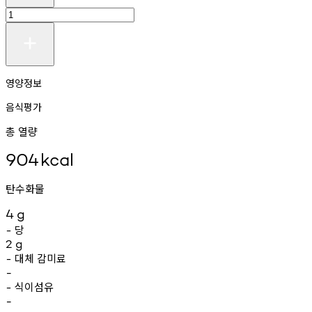
영양정보
음식평가
총 열량
904
kcal
탄수화물
4
g
당
-
2
g
대체
감미료
-
-
식이섬유
-
-