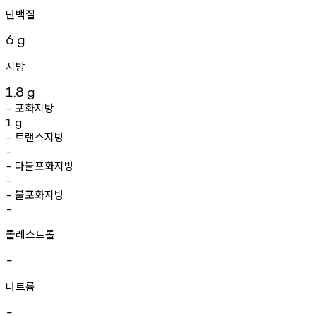
단백질
6
g
지방
1.8
g
포화지방
-
1
g
트랜스지방
-
-
다불포화지방
-
-
불포화지방
-
-
콜레스트롤
-
나트륨
-