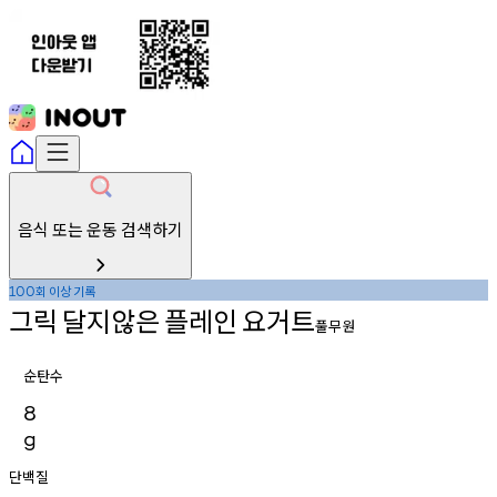
음식 또는 운동 검색하기
회
이상
기록
100
그릭
달지않은
플레인
요거트
풀무원
순탄수
8
g
단백질