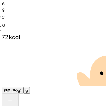
6
g
지방
1.8
g
72
kcal
인분
g
(90g)