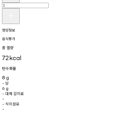
영양정보
음식평가
총 열량
72
kcal
탄수화물
8
g
당
-
6
g
대체
감미료
-
-
식이섬유
-
-