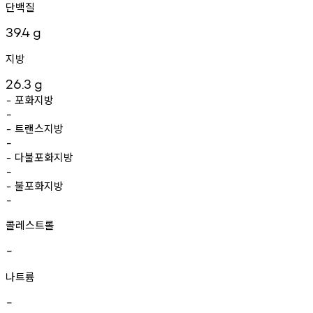
단백질
39.4
g
지방
26.3
g
포화지방
-
-
트랜스지방
-
-
다불포화지방
-
-
불포화지방
-
-
콜레스트롤
-
나트륨
-