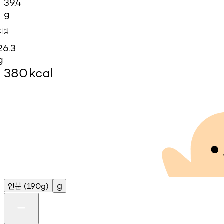
39.4
g
지방
26.3
g
380
kcal
인분
g
(190g)