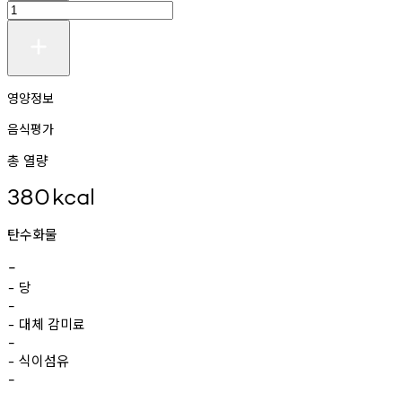
영양정보
음식평가
총 열량
380
kcal
탄수화물
-
당
-
-
대체
감미료
-
-
식이섬유
-
-