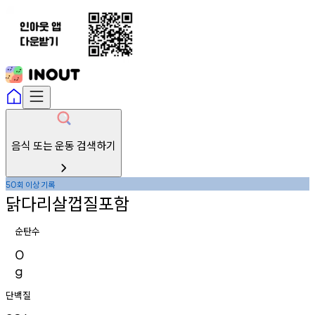
음식 또는 운동 검색하기
회
이상
기록
50
닭다리살껍질포함
순탄수
0
g
단백질