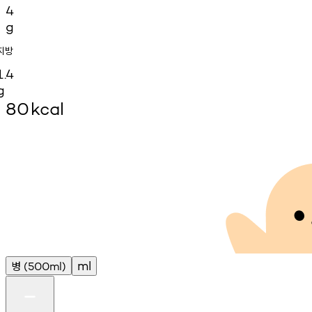
4
g
지방
1.4
g
80
kcal
병
ml
(500ml)