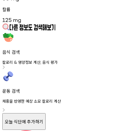
칼륨
125
mg
음식 검색
칼로리
영양정보
계산
음식
평가
&
,
운동 검색
체중을 반영한 예상 소모 칼로리 계산
오늘 식단에 추가하기