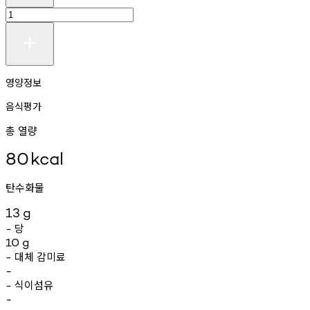
영양정보
음식평가
총 열량
80
kcal
탄수화물
13
g
당
-
10
g
대체
감미료
-
-
식이섬유
-
-