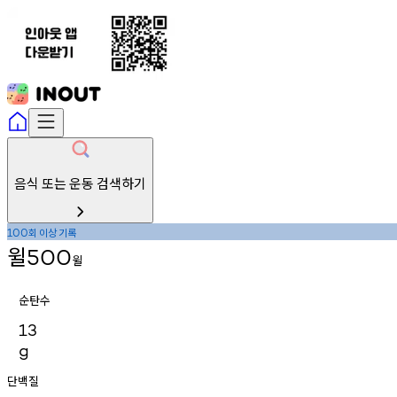
음식 또는 운동 검색하기
회
이상
기록
100
윌
500
윌
순탄수
13
g
단백질