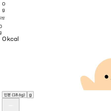
0
g
지방
0
g
0
kcal
인분
g
(18.6g)