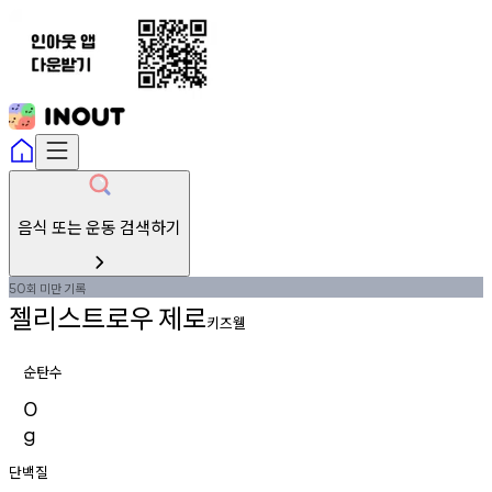
음식 또는 운동 검색하기
회
미만
기록
50
젤리스트로우
제로
키즈웰
순탄수
0
g
단백질