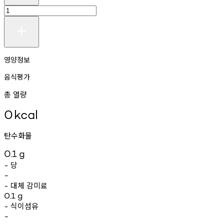
영양정보
음식평가
총 열량
0
kcal
탄수화물
0.1
g
당
-
-
대체
감미료
-
0.1
g
식이섬유
-
-