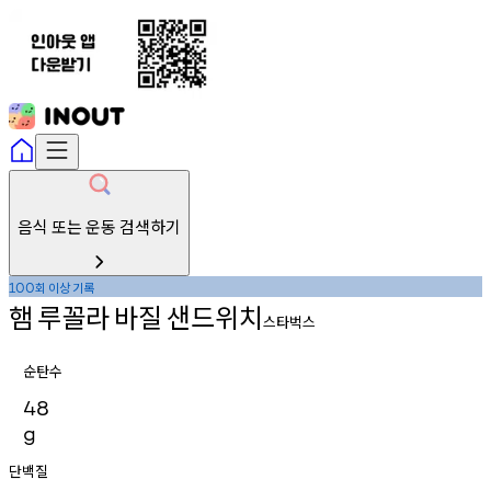
음식 또는 운동 검색하기
회
이상
기록
100
햄
루꼴라
바질
샌드위치
스타벅스
순탄수
48
g
단백질