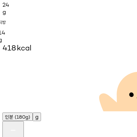
24
g
지방
14
g
418
kcal
인분
g
(180g)