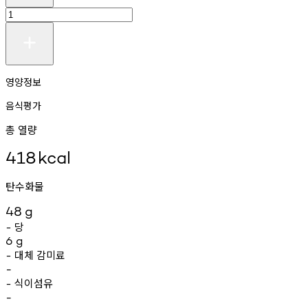
영양정보
음식평가
총 열량
418
kcal
탄수화물
48
g
당
-
6
g
대체
감미료
-
-
식이섬유
-
-