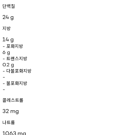
단백질
24
g
지방
14
g
포화지방
-
6
g
트랜스지방
-
0.2
g
다불포화지방
-
-
불포화지방
-
-
콜레스트롤
32
mg
나트륨
1063
mg