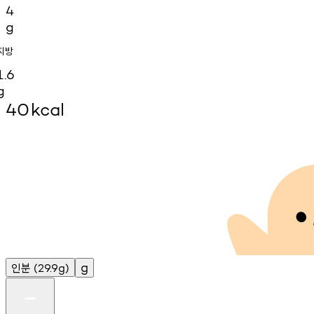
4
g
지방
1.6
g
40
kcal
인분
g
(29.9g)