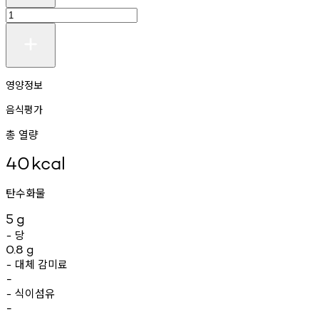
영양정보
음식평가
총 열량
40
kcal
탄수화물
5
g
당
-
0.8
g
대체
감미료
-
-
식이섬유
-
-