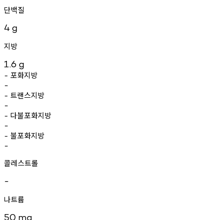
단백질
4
g
지방
1.6
g
포화지방
-
-
트랜스지방
-
-
다불포화지방
-
-
불포화지방
-
-
콜레스트롤
-
나트륨
50
mg