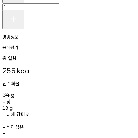
영양정보
음식평가
총 열량
255
kcal
탄수화물
34
g
당
-
13
g
대체
감미료
-
-
식이섬유
-
-