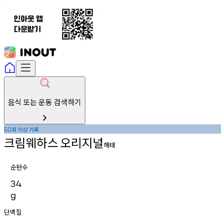
음식 또는 운동 검색하기
회
이상
기록
50
크림웨하스
오리지널
해태
순탄수
34
g
단백질