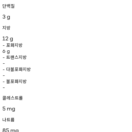
단백질
3
g
지방
12
g
포화지방
-
6
g
트랜스지방
-
-
다불포화지방
-
-
불포화지방
-
-
콜레스트롤
5
mg
나트륨
85
mg