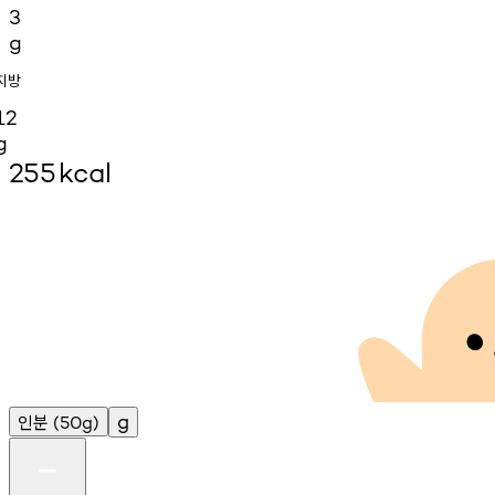
3
g
지방
12
g
255
kcal
인분
g
(50g)