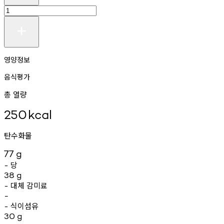
영양정보
음식평가
총 열량
250
kcal
탄수화물
77
g
당
-
38
g
대체
감미료
-
-
식이섬유
-
30
g