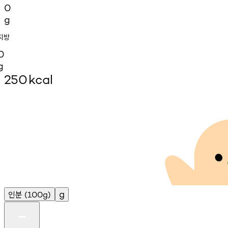
0
g
지방
0
g
250
kcal
인분
g
(100g)