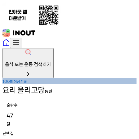
음식 또는 운동 검색하기
회
이상
기록
100
요리
올리고당
동원
순탄수
47
g
단백질