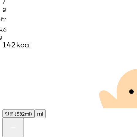
7
g
지방
4.6
g
142
kcal
인분
ml
(532ml)