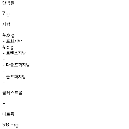
단백질
7
g
지방
4.6
g
포화지방
-
4.6
g
트랜스지방
-
-
다불포화지방
-
-
불포화지방
-
-
콜레스트롤
-
나트륨
98
mg