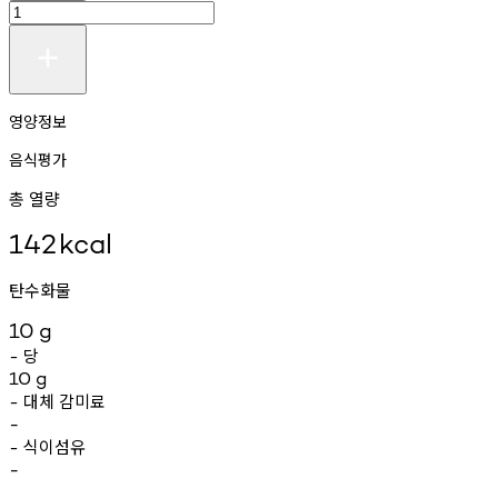
영양정보
음식평가
총 열량
142
kcal
탄수화물
10
g
당
-
10
g
대체
감미료
-
-
식이섬유
-
-