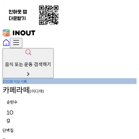
음식 또는 운동 검색하기
회
이상
기록
100
카페라떼
이디야
(
)
순탄수
10
g
단백질