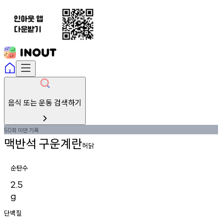
음식 또는 운동 검색하기
회
미만
기록
50
맥반석
구운계란
허닭
순탄수
2.5
g
단백질