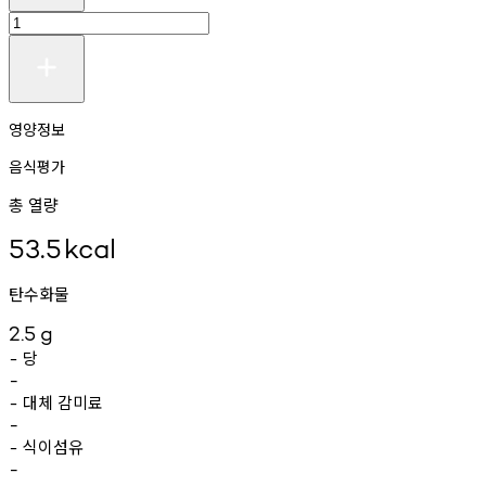
영양정보
음식평가
총 열량
53.5
kcal
탄수화물
2.5
g
당
-
-
대체
감미료
-
-
식이섬유
-
-