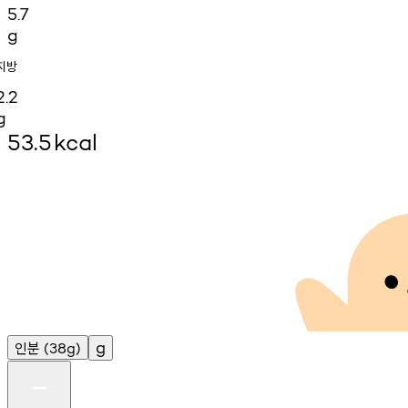
5.7
g
지방
2.2
g
53.5
kcal
인분
g
(38g)