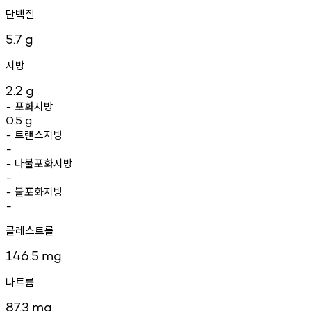
단백질
5.7
g
지방
2.2
g
포화지방
-
0.5
g
트랜스지방
-
-
다불포화지방
-
-
불포화지방
-
-
콜레스트롤
146.5
mg
나트륨
87.3
mg