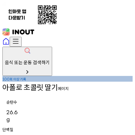
음식 또는 운동 검색하기
회
이상
기록
100
아폴로
초콜릿
딸기
메이지
순탄수
26.6
g
단백질