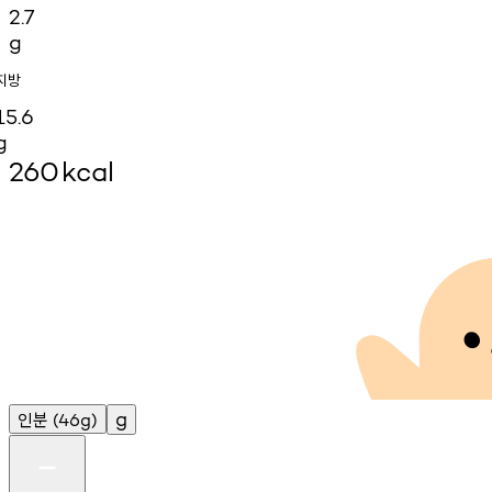
2.7
g
지방
15.6
g
260
kcal
인분
g
(46g)