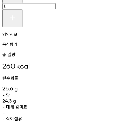
영양정보
음식평가
총 열량
260
kcal
탄수화물
26.6
g
당
-
24.3
g
대체
감미료
-
-
식이섬유
-
-