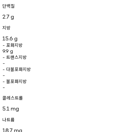
단백질
2.7
g
지방
15.6
g
포화지방
-
9.9
g
트랜스지방
-
-
다불포화지방
-
-
불포화지방
-
-
콜레스트롤
5.1
mg
나트륨
18.7
mg