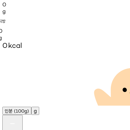
0
g
지방
0
g
0
kcal
인분
g
(100g)