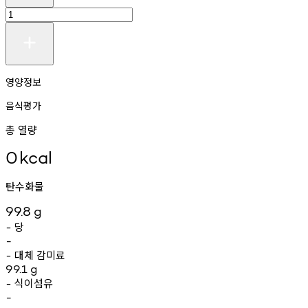
영양정보
음식평가
총 열량
0
kcal
탄수화물
99.8
g
당
-
-
대체
감미료
-
99.1
g
식이섬유
-
-