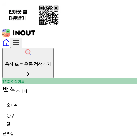
음식 또는 운동 검색하기
천회
이상
기록
1
백설
스테비아
순탄수
0.7
g
단백질