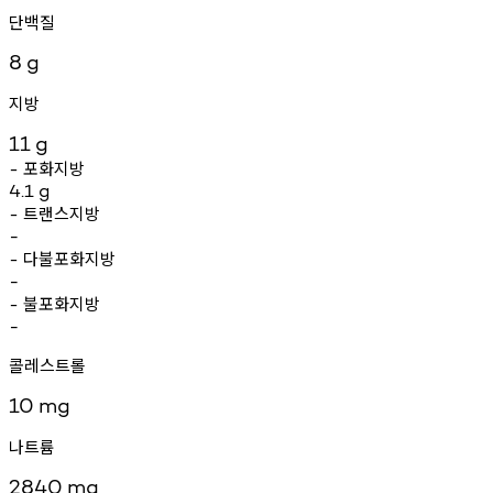
단백질
8
g
지방
11
g
포화지방
-
4.1
g
트랜스지방
-
-
다불포화지방
-
-
불포화지방
-
-
콜레스트롤
10
mg
나트륨
2840
mg