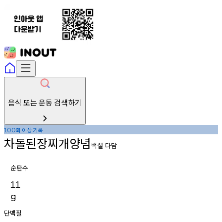
음식 또는 운동 검색하기
회
이상
기록
100
차돌된장찌개양념
백설 다담
순탄수
11
g
단백질