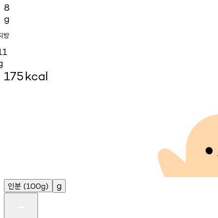
8
g
지방
11
g
175
kcal
인분
g
(100g)