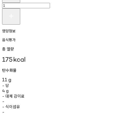
영양정보
음식평가
총 열량
175
kcal
탄수화물
11
g
당
-
4
g
대체
감미료
-
-
식이섬유
-
-