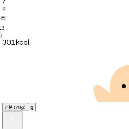
7
g
지방
13
g
301
kcal
인분
g
(70g)