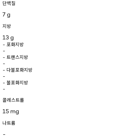
단백질
7
g
지방
13
g
포화지방
-
-
트랜스지방
-
-
다불포화지방
-
-
불포화지방
-
-
콜레스트롤
15
mg
나트륨
-