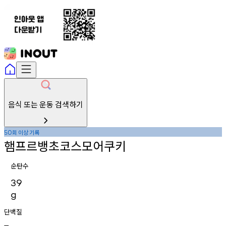
음식 또는 운동 검색하기
회
이상
기록
50
햄프르뱅초코스모어쿠키
순탄수
39
g
단백질