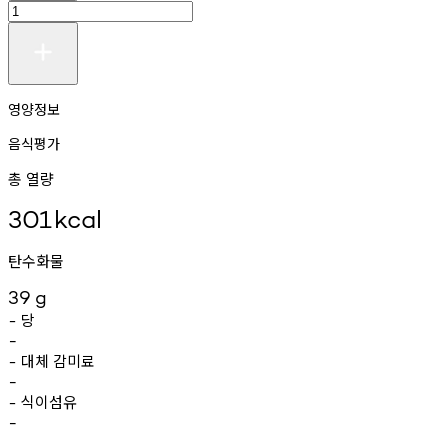
영양정보
음식평가
총 열량
301
kcal
탄수화물
39
g
당
-
-
대체
감미료
-
-
식이섬유
-
-