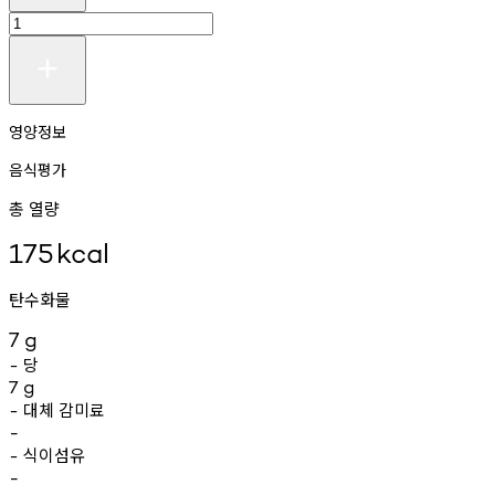
영양정보
음식평가
총 열량
175
kcal
탄수화물
7
g
당
-
7
g
대체
감미료
-
-
식이섬유
-
-