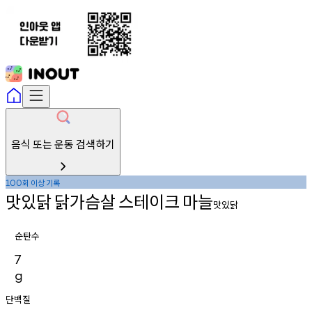
음식 또는 운동 검색하기
회
이상
기록
100
맛있닭
닭가슴살
스테이크
마늘
맛있닭
순탄수
7
g
단백질