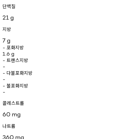
단백질
21
g
지방
7
g
포화지방
-
1.6
g
트랜스지방
-
-
다불포화지방
-
-
불포화지방
-
-
콜레스트롤
60
mg
나트륨
360
mg