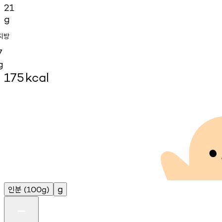
21
g
지방
7
g
175
kcal
인분
g
(100g)