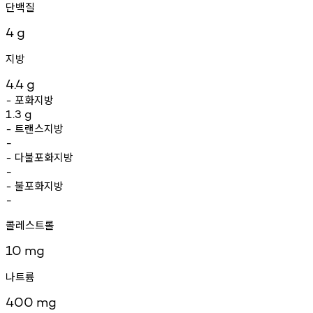
단백질
4
g
지방
4.4
g
포화지방
-
1.3
g
트랜스지방
-
-
다불포화지방
-
-
불포화지방
-
-
콜레스트롤
10
mg
나트륨
400
mg