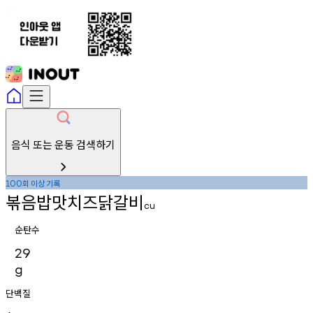
음식 또는 운동 검색하기
회
이상
기록
100
볶음밥맛치즈닭갈비
cu
순탄수
29
g
단백질