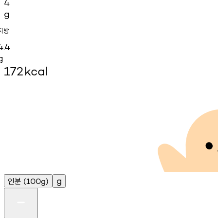
4
g
지방
4.4
g
172
kcal
인분
g
(100g)