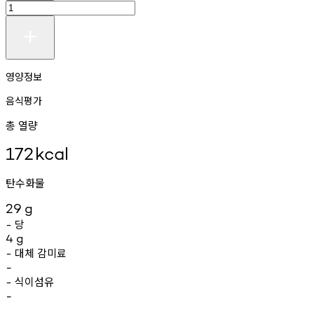
영양정보
음식평가
총 열량
172
kcal
탄수화물
29
g
당
-
4
g
대체
감미료
-
-
식이섬유
-
-