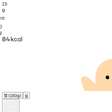
15
g
지방
0
g
84
kcal
컵
g
(150g)