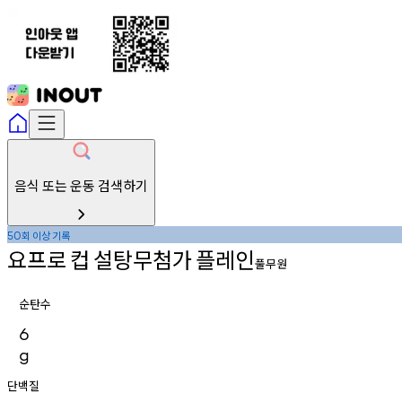
음식 또는 운동 검색하기
회
이상
기록
50
요프로
컵
설탕무첨가
플레인
풀무원
순탄수
6
g
단백질