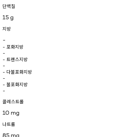
단백질
15
g
지방
-
포화지방
-
-
트랜스지방
-
-
다불포화지방
-
-
불포화지방
-
-
콜레스트롤
10
mg
나트륨
85
mg