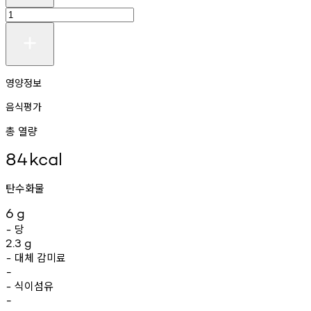
영양정보
음식평가
총 열량
84
kcal
탄수화물
6
g
당
-
2.3
g
대체
감미료
-
-
식이섬유
-
-