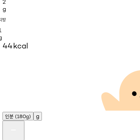
2
g
지방
1
g
44
kcal
인분
g
(180g)