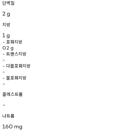
단백질
2
g
지방
1
g
포화지방
-
0.2
g
트랜스지방
-
-
다불포화지방
-
-
불포화지방
-
-
콜레스트롤
-
나트륨
160
mg