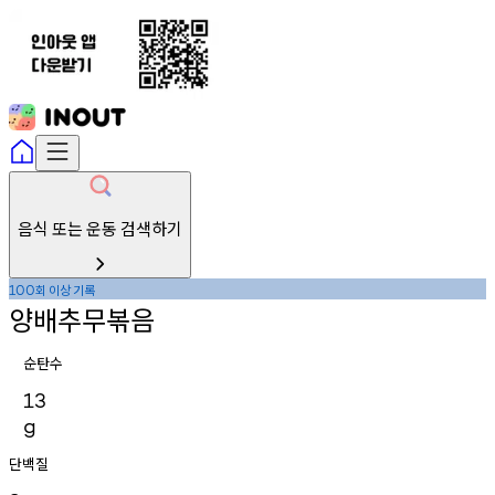
음식 또는 운동 검색하기
회
이상
기록
100
양배추무볶음
순탄수
13
g
단백질