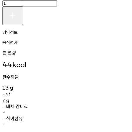
영양정보
음식평가
총 열량
44
kcal
탄수화물
13
g
당
-
7
g
대체
감미료
-
-
식이섬유
-
-