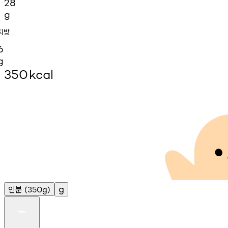
28
g
지방
6
g
350
kcal
인분
g
(350g)