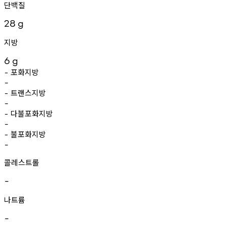
단백질
28
g
지방
6
g
포화지방
-
-
트랜스지방
-
-
다불포화지방
-
-
불포화지방
-
-
콜레스트롤
-
나트륨
-