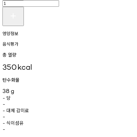
영양정보
음식평가
총 열량
350
kcal
탄수화물
38
g
당
-
-
대체
감미료
-
-
식이섬유
-
-