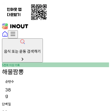
음식 또는 운동 검색하기
천회
이상
기록
5
해물짬뽕
순탄수
38
g
단백질