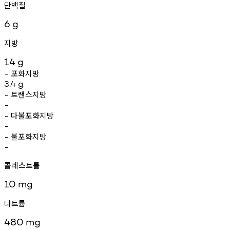
단백질
6
g
지방
14
g
포화지방
-
3.4
g
트랜스지방
-
-
다불포화지방
-
-
불포화지방
-
-
콜레스트롤
10
mg
나트륨
480
mg