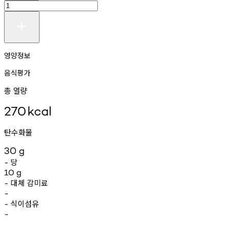
영양정보
음식평가
총 열량
270
kcal
탄수화물
30
g
당
-
10
g
대체
감미료
-
-
식이섬유
-
-