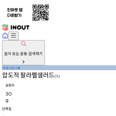
음식 또는 운동 검색하기
회
이상
기록
50
압도적
팔라펠샐러드
CU
순탄수
30
g
단백질