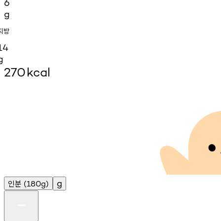
6
g
지방
14
g
270
kcal
인분
g
(180g)