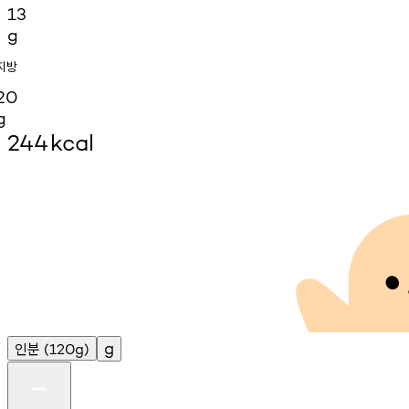
13
g
지방
20
g
244
kcal
인분
g
(120g)