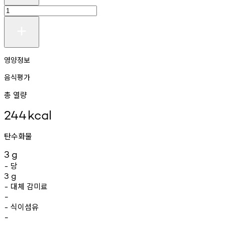
영양정보
음식평가
총 열량
244
kcal
탄수화물
3
g
당
-
3
g
대체
감미료
-
-
식이섬유
-
-