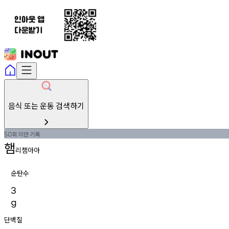
음식 또는 운동 검색하기
회
미만
기록
50
햄
리챔아아
순탄수
3
g
단백질