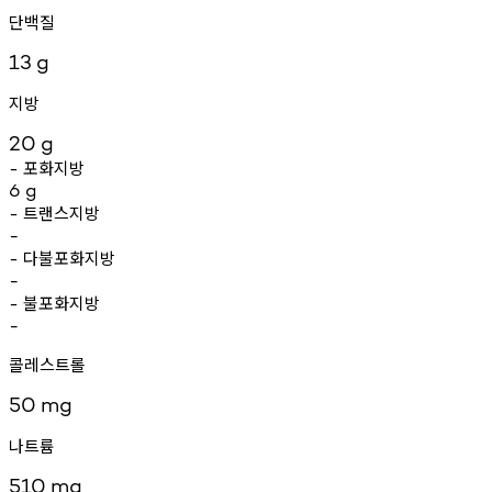
단백질
13
g
지방
20
g
포화지방
-
6
g
트랜스지방
-
-
다불포화지방
-
-
불포화지방
-
-
콜레스트롤
50
mg
나트륨
510
mg