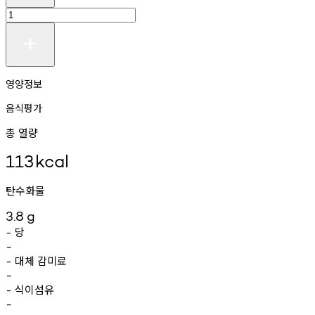
영양정보
음식평가
총 열량
113
kcal
탄수화물
3.8
g
당
-
-
대체
감미료
-
-
식이섬유
-
-