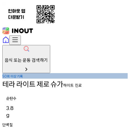
음식 또는 운동 검색하기
회
이상
기록
50
테라
라이트
제로
슈가
하이트 진로
순탄수
3.8
g
단백질