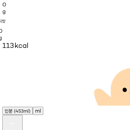
0
g
지방
0
g
113
kcal
인분
ml
(453ml)