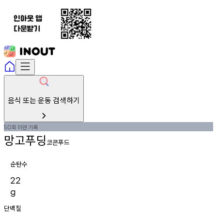
음식 또는 운동 검색하기
회
미만
기록
50
망고푸딩
코콘푸드
순탄수
22
g
단백질