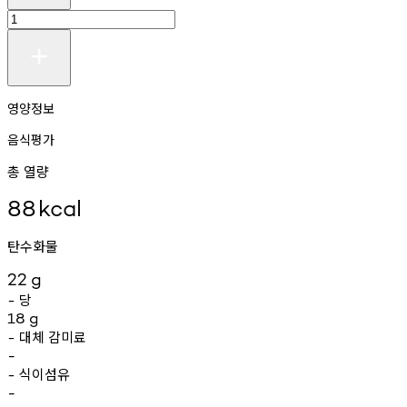
영양정보
음식평가
총 열량
88
kcal
탄수화물
22
g
당
-
18
g
대체
감미료
-
-
식이섬유
-
-