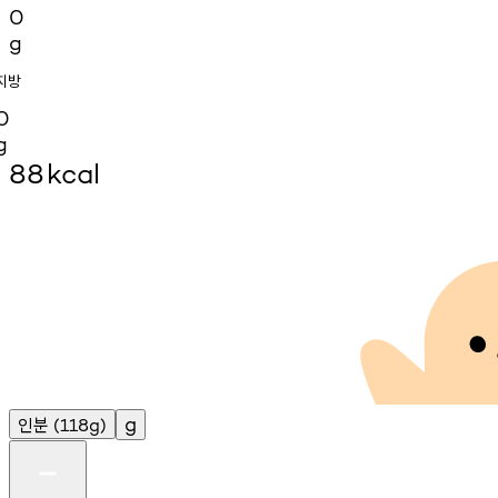
0
g
지방
0
g
88
kcal
인분
g
(118g)