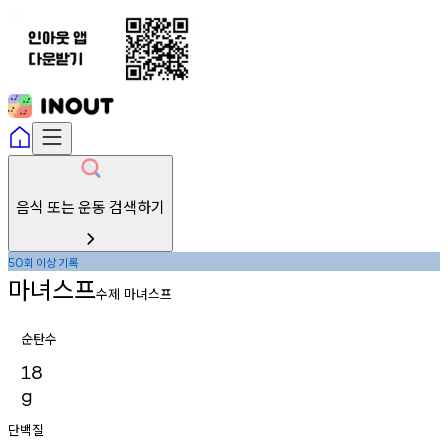
음식 또는 운동 검색하기
회
이상
기록
50
마녀스프
수제 마녀스프
순탄수
18
g
단백질