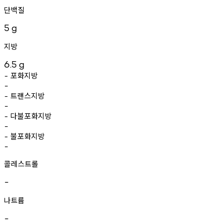
단백질
5
g
지방
6.5
g
포화지방
-
-
트랜스지방
-
-
다불포화지방
-
-
불포화지방
-
-
콜레스트롤
-
나트륨
-