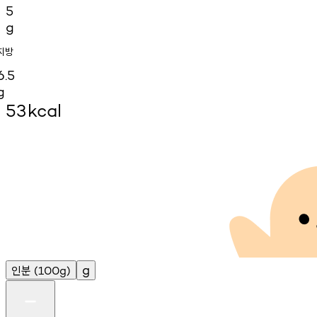
5
g
지방
6.5
g
53
kcal
인분
g
(100g)