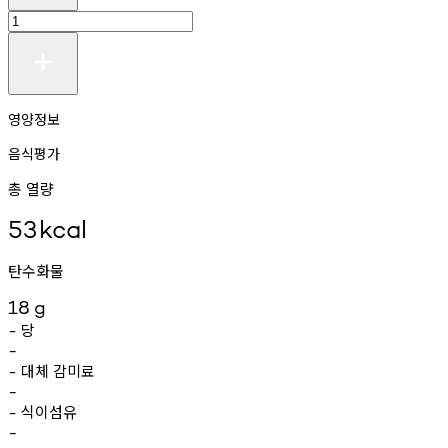
영양정보
음식평가
총 열량
53
kcal
탄수화물
18
g
당
-
-
대체
감미료
-
-
식이섬유
-
-