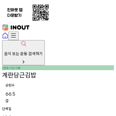
음식 또는 운동 검색하기
천회
이상
기록
1
계란당근김밥
순탄수
66.5
g
단백질