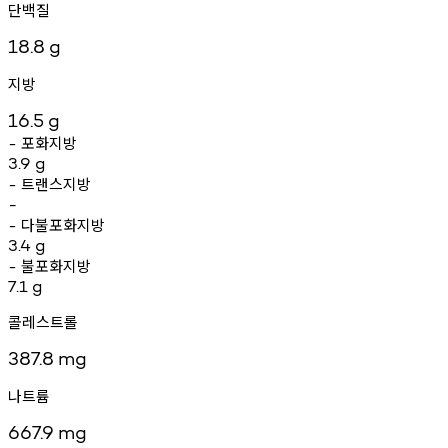
단백질
18.8
g
지방
16.5
g
포화지방
-
3.9
g
트랜스지방
-
-
다불포화지방
-
3.4
g
불포화지방
-
7.1
g
콜레스트롤
387.8
mg
나트륨
667.9
mg