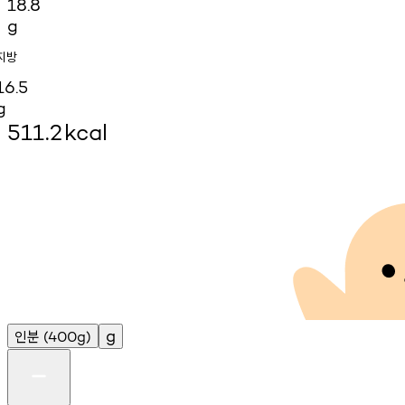
18.8
g
지방
16.5
g
511.2
kcal
인분
g
(400g)