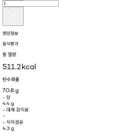
영양정보
음식평가
총 열량
511.2
kcal
탄수화물
70.8
g
당
-
4.4
g
대체
감미료
-
-
식이섬유
-
4.3
g