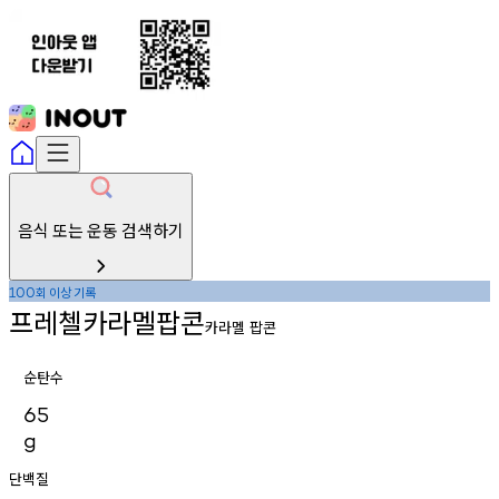
음식 또는 운동 검색하기
회
이상
기록
100
프레첼카라멜팝콘
카라멜 팝콘
순탄수
65
g
단백질