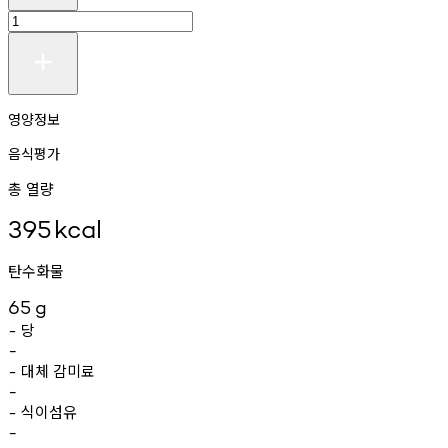
영양정보
음식평가
총 열량
395
kcal
탄수화물
65
g
당
-
-
대체
감미료
-
-
식이섬유
-
-