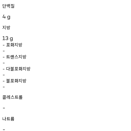
단백질
4
g
지방
13
g
포화지방
-
-
트랜스지방
-
-
다불포화지방
-
-
불포화지방
-
-
콜레스트롤
-
나트륨
-