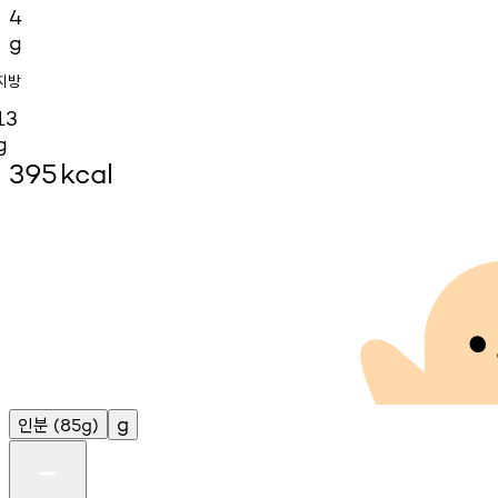
4
g
지방
13
g
395
kcal
인분
g
(85g)