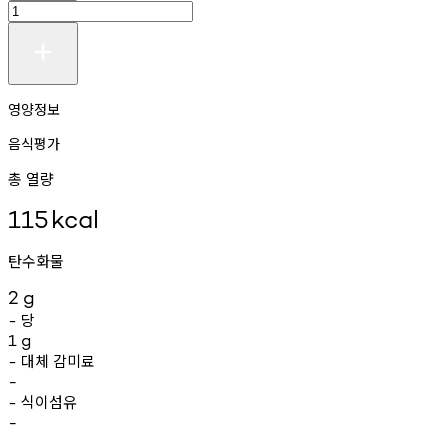
영양정보
음식평가
총 열량
115
kcal
탄수화물
2
g
당
-
1
g
대체
감미료
-
-
식이섬유
-
-