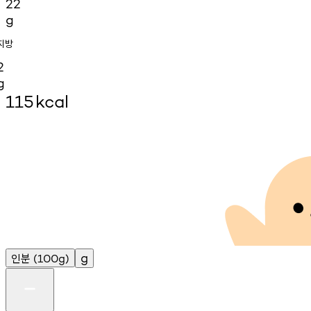
22
g
지방
2
g
115
kcal
인분
g
(100g)