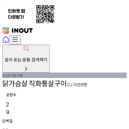
음식 또는 운동 검색하기
회
미만
기록
50
닭가슴살
직화통살구이
더건강한
CJ
순탄수
2
g
단백질