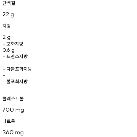
단백질
22
g
지방
2
g
포화지방
-
0.6
g
트랜스지방
-
-
다불포화지방
-
-
불포화지방
-
-
콜레스트롤
700
mg
나트륨
360
mg