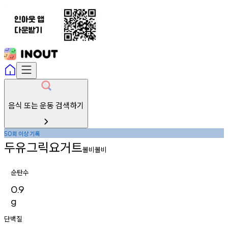
음식 또는 운동 검색하기
회
이상
기록
50
두유그릭요거트
볼비볼비
순탄수
0.9
g
단백질