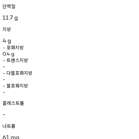
단백질
11.7
g
지방
4
g
포화지방
-
0.4
g
트랜스지방
-
-
다불포화지방
-
-
불포화지방
-
-
콜레스트롤
-
나트륨
61
mg