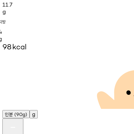
11.7
g
지방
4
g
98
kcal
인분
g
(90g)