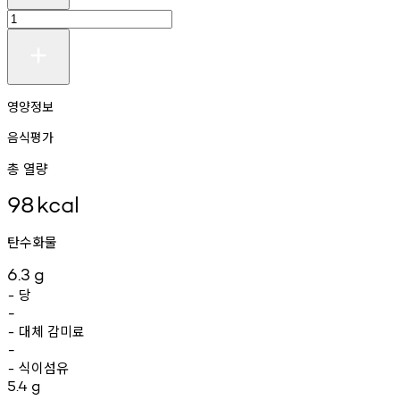
영양정보
음식평가
총 열량
98
kcal
탄수화물
6.3
g
당
-
-
대체
감미료
-
-
식이섬유
-
5.4
g