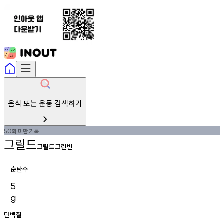
음식 또는 운동 검색하기
회
미만
기록
50
그릴드
그릴드그린빈
순탄수
5
g
단백질