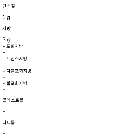
단백질
1
g
지방
3
g
포화지방
-
-
트랜스지방
-
-
다불포화지방
-
-
불포화지방
-
-
콜레스트롤
-
나트륨
-