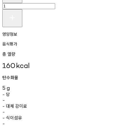
영양정보
음식평가
총 열량
160
kcal
탄수화물
5
g
당
-
-
대체
감미료
-
-
식이섬유
-
-