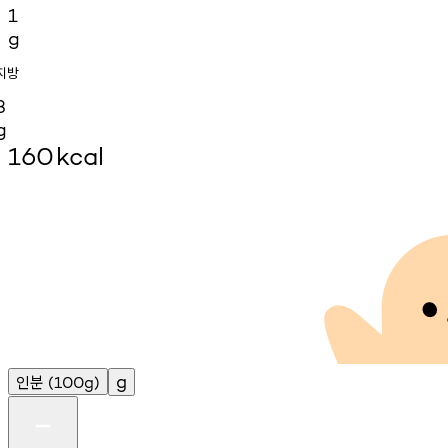
1
g
지방
3
g
160
kcal
인분
g
(100g)