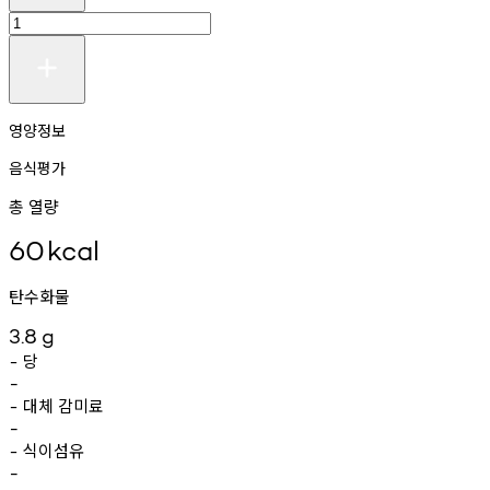
영양정보
음식평가
총 열량
60
kcal
탄수화물
3.8
g
당
-
-
대체
감미료
-
-
식이섬유
-
-