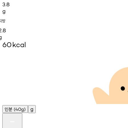
3.8
g
지방
2.8
g
60
kcal
인분
g
(40g)