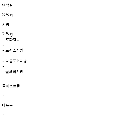
단백질
3.8
g
지방
2.8
g
포화지방
-
-
트랜스지방
-
-
다불포화지방
-
-
불포화지방
-
-
콜레스트롤
-
나트륨
-