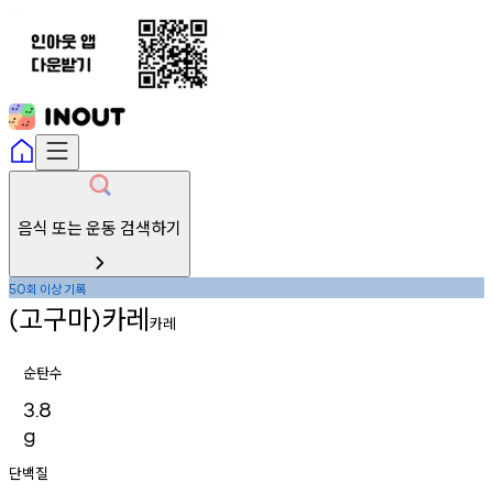
음식 또는 운동 검색하기
회
이상
기록
50
고구마
카레
(
)
카레
순탄수
3.8
g
단백질