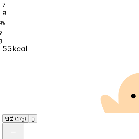
7
g
지방
9
g
55
kcal
인분
g
(17g)