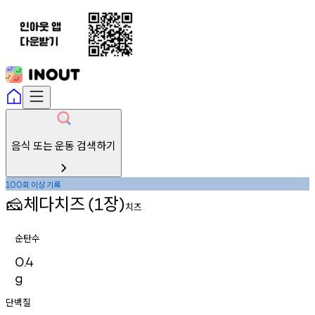
음식 또는 운동 검색하기
회
이상
기록
100
체다치즈
장
🧀
(1
)
치즈
순탄수
0.4
g
단백질