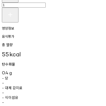
영양정보
음식평가
총 열량
55
kcal
탄수화물
0.4
g
당
-
-
대체
감미료
-
-
식이섬유
-
-