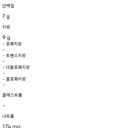
단백질
7
g
지방
9
g
포화지방
-
-
트랜스지방
-
-
다불포화지방
-
-
불포화지방
-
-
콜레스트롤
-
나트륨
174
mg