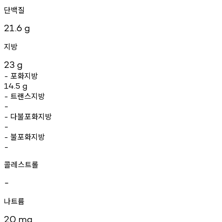
단백질
21.6
g
지방
23
g
포화지방
-
14.5
g
트랜스지방
-
-
다불포화지방
-
-
불포화지방
-
-
콜레스트롤
-
나트륨
20
mg