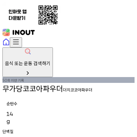
음식 또는 운동 검색하기
회
미만
기록
50
무가당코코아파우더
더치코코아파우더
순탄수
14
g
단백질