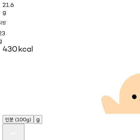
21.6
g
지방
23
g
430
kcal
인분
g
(100g)