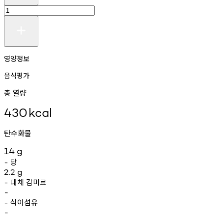
영양정보
음식평가
총 열량
430
kcal
탄수화물
14
g
당
-
2.2
g
대체
감미료
-
-
식이섬유
-
-