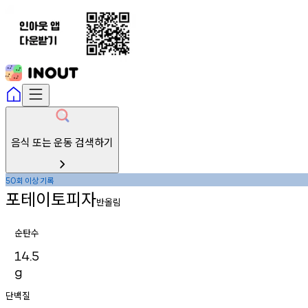
음식 또는 운동 검색하기
회
이상
기록
50
포테이토피자
반올림
순탄수
14.5
g
단백질