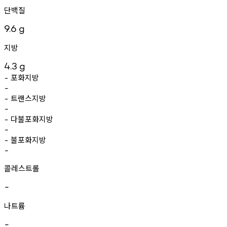
단백질
9.6
g
지방
4.3
g
포화지방
-
-
트랜스지방
-
-
다불포화지방
-
-
불포화지방
-
-
콜레스트롤
-
나트륨
-