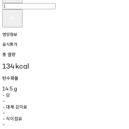
영양정보
음식평가
총 열량
134
kcal
탄수화물
14.5
g
당
-
-
대체
감미료
-
-
식이섬유
-
-