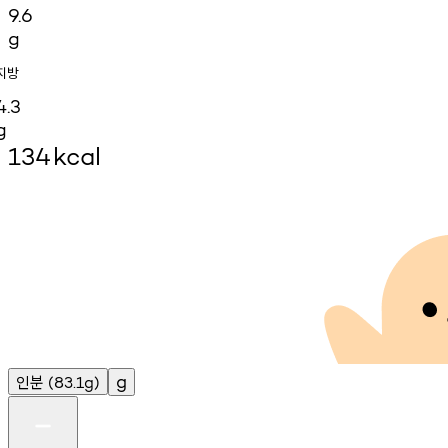
9.6
g
지방
4.3
g
134
kcal
인분
g
(83.1g)