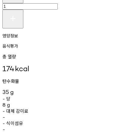
영양정보
음식평가
총 열량
174
kcal
탄수화물
35
g
당
-
8
g
대체
감미료
-
-
식이섬유
-
-