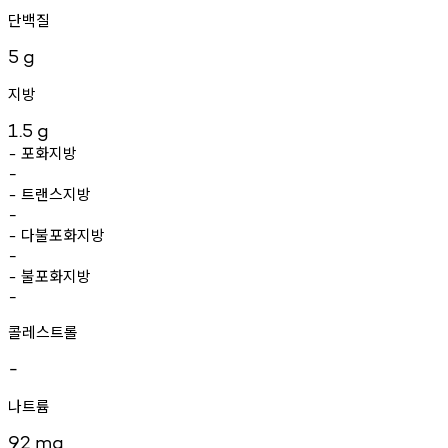
단백질
5
g
지방
1.5
g
포화지방
-
-
트랜스지방
-
-
다불포화지방
-
-
불포화지방
-
-
콜레스트롤
-
나트륨
92
mg