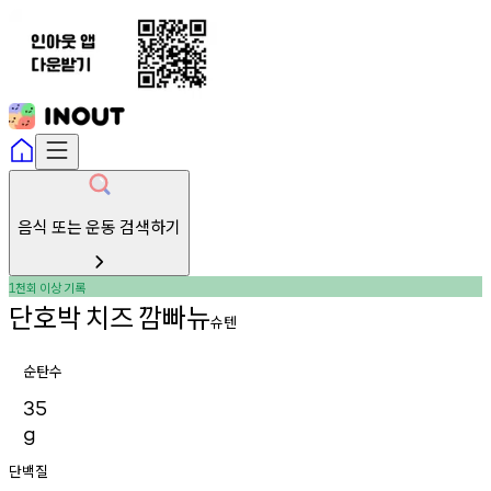
음식 또는 운동 검색하기
천회
이상
기록
1
단호박
치즈
깜빠뉴
슈텐
순탄수
35
g
단백질