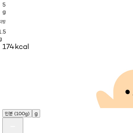
5
g
지방
1.5
g
174
kcal
인분
g
(100g)