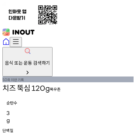
음식 또는 운동 검색하기
회
미만
기록
50
치즈
뚝심
120g
목우촌
순탄수
3
g
단백질