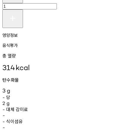
영양정보
음식평가
총 열량
314
kcal
탄수화물
3
g
당
-
2
g
대체
감미료
-
-
식이섬유
-
-