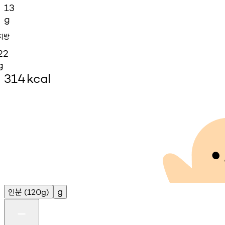
13
g
지방
22
g
314
kcal
인분
g
(120g)