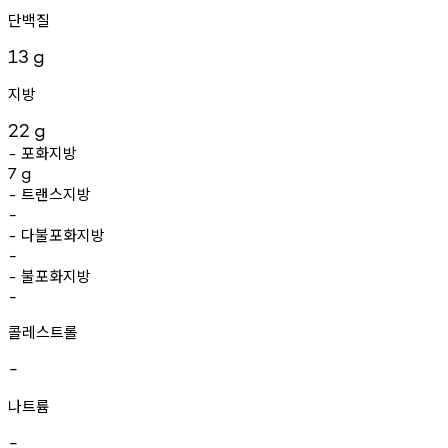
단백질
13
g
지방
22
g
포화지방
-
7
g
트랜스지방
-
-
다불포화지방
-
-
불포화지방
-
-
콜레스트롤
-
나트륨
-