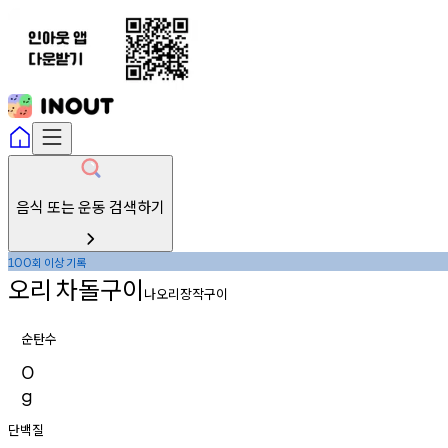
음식 또는 운동 검색하기
회
이상
기록
100
오리
차돌구이
나오리장작구이
순탄수
0
g
단백질