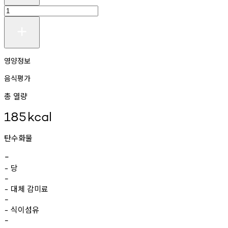
영양정보
음식평가
총 열량
185
kcal
탄수화물
-
당
-
-
대체
감미료
-
-
식이섬유
-
-