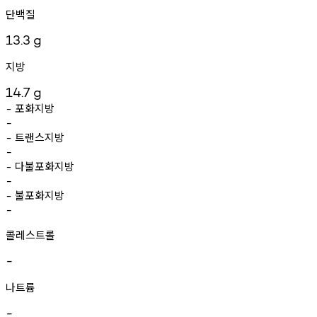
단백질
13.3
g
지방
14.7
g
포화지방
-
-
트랜스지방
-
-
다불포화지방
-
-
불포화지방
-
-
콜레스트롤
-
나트륨
-