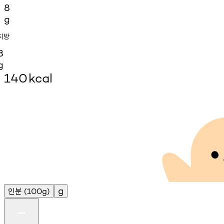
8
g
지방
8
g
140
kcal
인분
g
(100g)