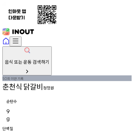
음식 또는 운동 검색하기
회
미만
기록
50
춘천식
닭갈비
청정원
순탄수
9
g
단백질