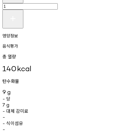
영양정보
음식평가
총 열량
140
kcal
탄수화물
9
g
당
-
7
g
대체
감미료
-
-
식이섬유
-
-