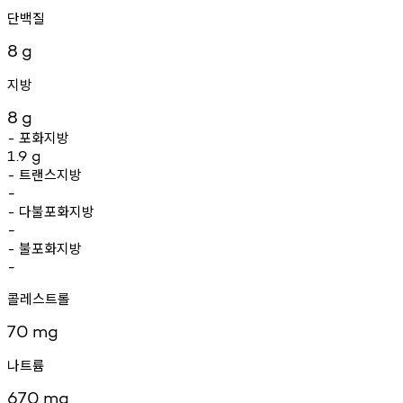
단백질
8
g
지방
8
g
포화지방
-
1.9
g
트랜스지방
-
-
다불포화지방
-
-
불포화지방
-
-
콜레스트롤
70
mg
나트륨
670
mg