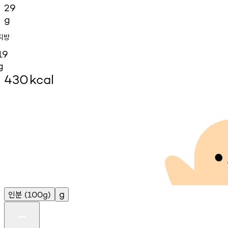
29
g
지방
19
g
430
kcal
인분
g
(100g)