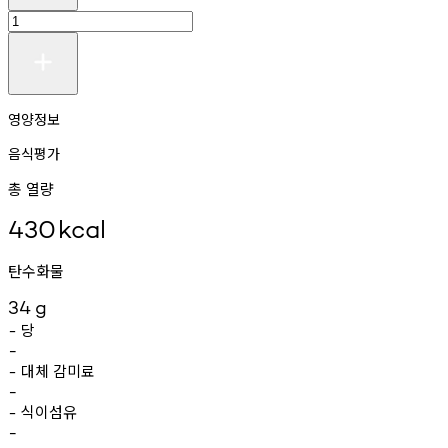
영양정보
음식평가
총 열량
430
kcal
탄수화물
34
g
당
-
-
대체
감미료
-
-
식이섬유
-
-