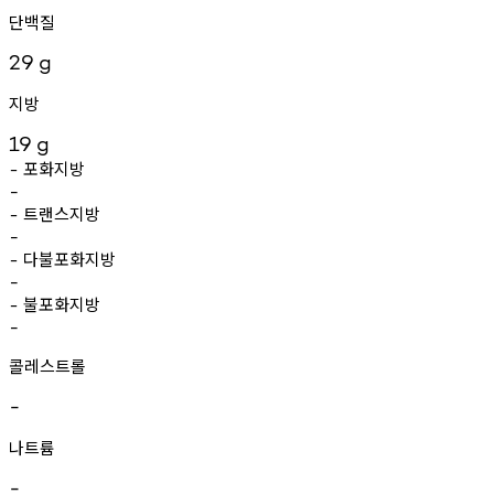
단백질
29
g
지방
19
g
포화지방
-
-
트랜스지방
-
-
다불포화지방
-
-
불포화지방
-
-
콜레스트롤
-
나트륨
-