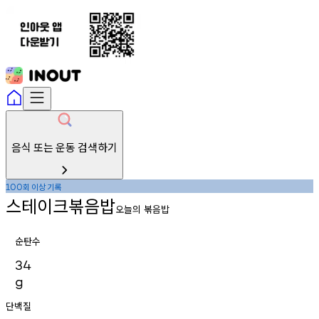
음식 또는 운동 검색하기
회
이상
기록
100
스테이크볶음밥
오늘의 볶음밥
순탄수
34
g
단백질