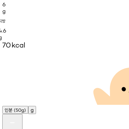
6
g
지방
4.6
g
70
kcal
인분
g
(50g)