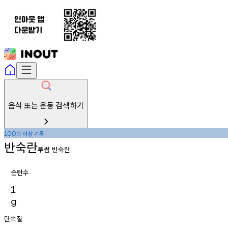
음식 또는 운동 검색하기
회
이상
기록
100
반숙란
투썸 반숙란
순탄수
1
g
단백질