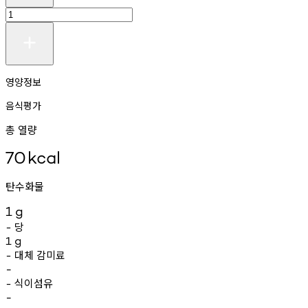
영양정보
음식평가
총 열량
70
kcal
탄수화물
1
g
당
-
1
g
대체
감미료
-
-
식이섬유
-
-