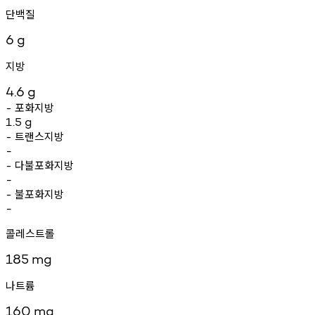
단백질
6
g
지방
4.6
g
포화지방
-
1.5
g
트랜스지방
-
-
다불포화지방
-
-
불포화지방
-
-
콜레스트롤
185
mg
나트륨
160
mg